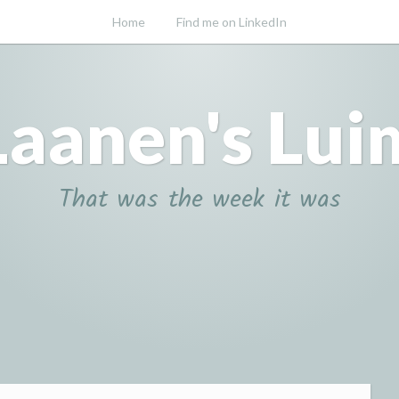
Home
Find me on LinkedIn
Laanen's Lui
That was the week it was