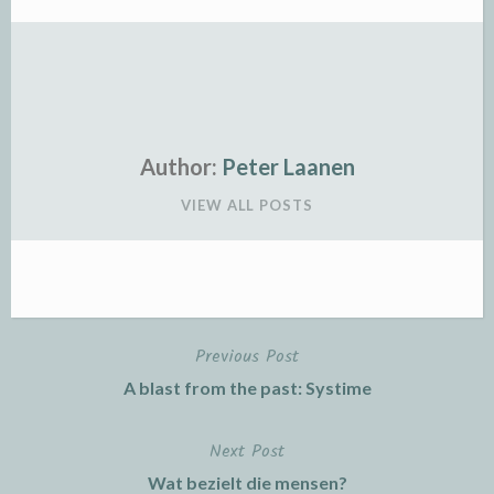
Author:
Peter Laanen
VIEW ALL POSTS
Previous Post
Post
A blast from the past: Systime
navigation
Next Post
Wat bezielt die mensen?