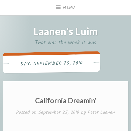
Skip
MENU
to
content
Laanen's Luim
That was the week it was
SEPTEMBER 25, 2010
DAY:
California Dreamin’
Posted on
September 25, 2010
by
Peter Laanen