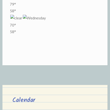
79°
58°
70°
58°
Calendar