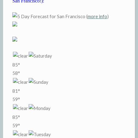
San Francisco!):
for San Francisco (
more info
)
85°
58°
81°
59°
85°
59°