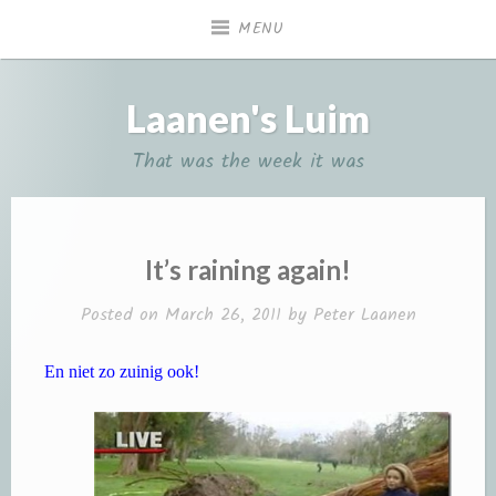
Skip
MENU
to
content
Laanen's Luim
That was the week it was
It’s raining again!
Posted on
March 26, 2011
by
Peter Laanen
En niet zo zuinig ook!