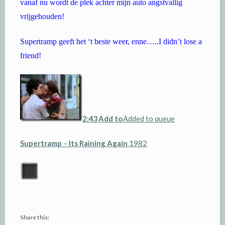
vanaf nu wordt de plek achter mijn auto angstvallig
vrijgehouden!
Supertramp geeft het ‘t beste weer, enne…..I didn’t lose a
friend!
2:43
Add to
Added to queue
Supertramp
–
Its Raining Again
1982
Share this: