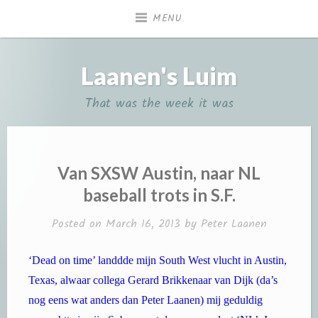
Skip
MENU
to
content
Laanen's Luim
That was the week it was
Van SXSW Austin, naar NL
baseball trots in S.F.
Posted on
March 16, 2013
by
Peter Laanen
‘Dead on time’ landdde mijn South West vlucht in Austin,
Texas, alwaar collega Gerard Brikkenaar van Dijk (da’s
nog eens wat anders dan Peter Laanen) mij geduldig