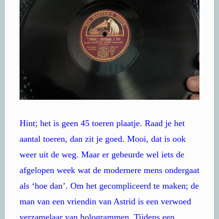
Hint; het is geen 45 toeren plaatje. Raad je het
aantal toeren, dan zit je goed. Mooi, dat is ook
weer uit de weg. Maar er gebeurde wel iets de
afgelopen week wat de modernere mens ondergaat
als ‘hoe dan’. Om het gecompliceerd te maken; de
man van een vriendin van Astrid is een verwoed
verzamelaar van hologrammen. Tijdens een