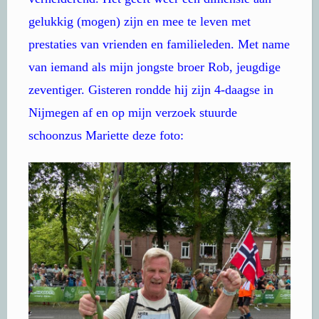
gelukkig (mogen) zijn en mee te leven met
prestaties van vrienden en familieleden. Met name
van iemand als mijn jongste broer Rob, jeugdige
zeventiger. Gisteren rondde hij zijn 4-daagse in
Nijmegen af en op mijn verzoek stuurde
schoonzus Mariette deze foto: