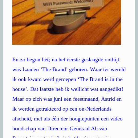
En zo begon het; na het eerste geslaagde ontbijt
was Laanen ‘The Brand’ geboren. Waar ter wereld
ik ook kwam werd geroepen ‘The Brand is in the
house’. Dat laatste heb ik wellicht wat aangedikt!
Maar op zich was juni een feestmaand, Astrid en
ik werden getrakteerd op een on-Nederlands
afscheid, met als één der hoogtepunten een video
boodschap van Directeur Generaal Ab van