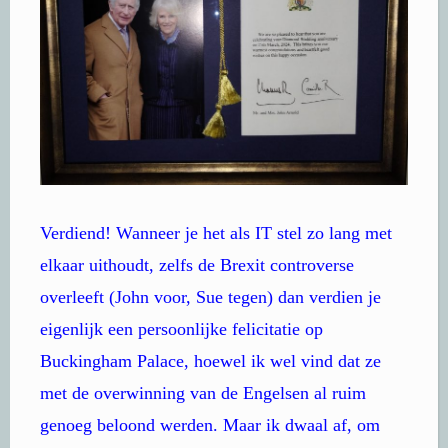
Verdiend! Wanneer je het als IT stel zo lang met
elkaar uithoudt, zelfs de Brexit controverse
overleeft (John voor, Sue tegen) dan verdien je
eigenlijk een persoonlijke felicitatie op
Buckingham Palace, hoewel ik wel vind dat ze
met de overwinning van de Engelsen al ruim
genoeg beloond werden. Maar ik dwaal af, om