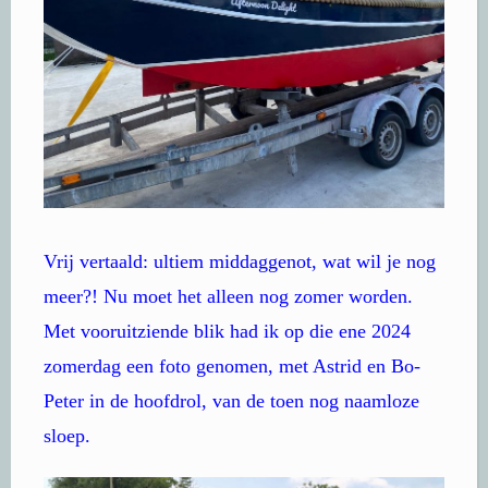
Vrij vertaald: ultiem middaggenot, wat wil je nog
meer?! Nu moet het alleen nog zomer worden.
Met vooruitziende blik had ik op die ene 2024
zomerdag een foto genomen, met Astrid en Bo-
Peter in de hoofdrol, van de toen nog naamloze
sloep.