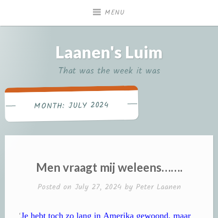
Skip
MENU
to
content
Laanen's Luim
That was the week it was
JULY 2024
MONTH:
Men vraagt mij weleens…….
Posted on
July 27, 2024
by
Peter Laanen
Je hebt toch zo lang in Amerika gewoond, maar
‘