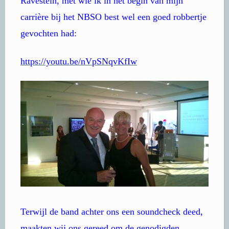
Ravestein, met wie ik in het begin van mijn
carrière bij het NBSO best wel een goed robbertje
gevochten had:
https://youtu.be/nVpSNqvKfIw
Terwijl de band achter ons een soundcheck deed,
maakten wij ons gereed om de genodigden