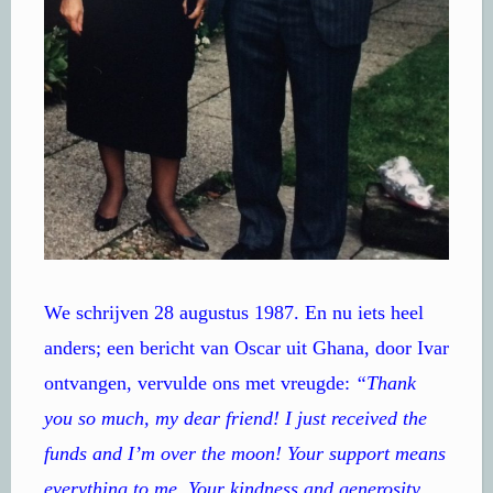
We schrijven 28 augustus 1987. En nu iets heel
anders; een bericht van Oscar uit Ghana, door Ivar
ontvangen, vervulde ons met vreugde:
“Thank
you so much, my dear friend! I just received the
funds and I’m over the moon! Your support means
everything to me. Your kindness and generosity