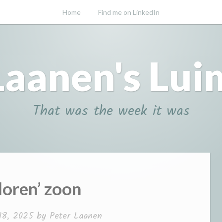
Home
Find me on LinkedIn
Laanen's Lui
That was the week it was
loren’ zoon
18, 2025
by
Peter Laanen