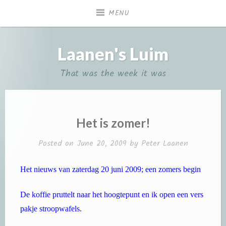
Skip
MENU
to
content
Laanen's Luim
That was the week it was
Het is zomer!
Posted on
June 20, 2009
by
Peter Laanen
Het nieuws van zaterdag 20 juni 2009; een zomers begin
De koffie pruttelt naar het hoogtepunt en ik open een vers
pakje stroopwafels.