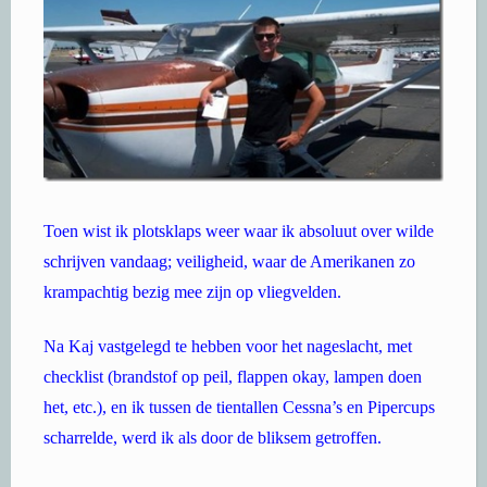
Toen wist ik plotsklaps weer waar ik absoluut over wilde
schrijven vandaag; veiligheid, waar de Amerikanen zo
krampachtig bezig mee zijn op vliegvelden.
Na Kaj vastgelegd te hebben voor het nageslacht, met
checklist (brandstof op peil, flappen okay, lampen doen
het, etc.), en ik tussen de tientallen Cessna’s en Pipercups
scharrelde, werd ik als door de bliksem getroffen.