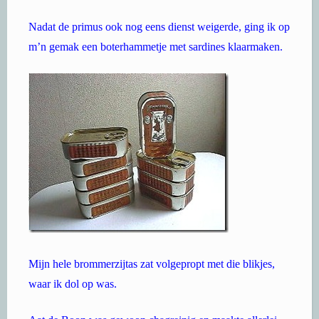
Nadat de primus ook nog eens dienst weigerde, ging ik op
m’n gemak een boterhammetje met sardines klaarmaken.
Mijn hele brommerzijtas zat volgepropt met die blikjes,
waar ik dol op was.