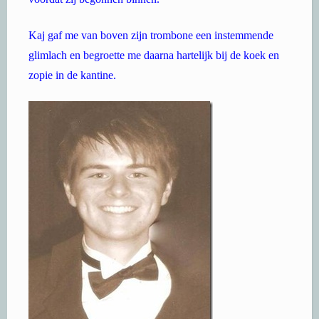
Kaj gaf me van boven zijn trombone een instemmende
glimlach en begroette me daarna hartelijk bij de koek en
zopie in de kantine.