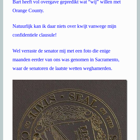
Bart heeft vol overgave gepredikt wat “wij” willen met
Orange County.
Natuurlijk kan ik daar niets over kwijt vanwege mijn
confidentiele clausule!
Wel verraste de senator mij met een foto die enige
maanden eerder van ons was genomen in Sacramento,
waar de senatoren de laatste wetten weghamerden.