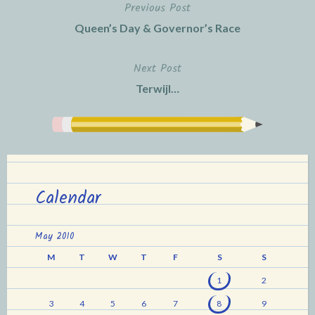
Previous Post
Post
Queen’s Day & Governor’s Race
navigation
Next Post
Terwijl…
Calendar
May 2010
M
T
W
T
F
S
S
1
2
3
4
5
6
7
8
9