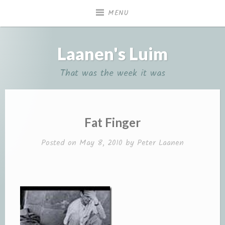
Skip
MENU
to
content
Laanen's Luim
That was the week it was
Fat Finger
Posted on
May 8, 2010
by
Peter Laanen