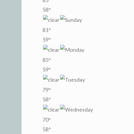
58°
81°
59°
85°
59°
79°
58°
70°
58°