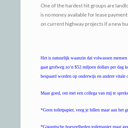
One of the hardest hit groups are landl
is no money available for lease payments
on current highway projects if a new bu
Het is natuurlijk waanzin dat volwassen mensen
gaat grofweg zo’n $52 miljoen dollars per dag kos
bespaard worden op onderwijs en andere vitale 
Maar goed, om met een collega van mij te sprek
*Geen toiletpapier, veeg je billen maar aan het 
*Gigantische hoeveelheden toiletpapier maar ge