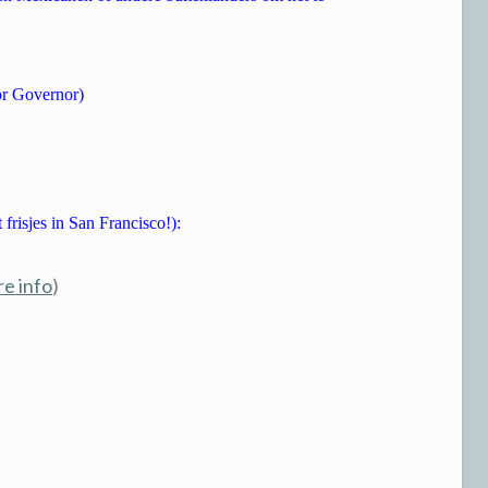
or Governor)
frisjes in San Francisco!):
e info
)