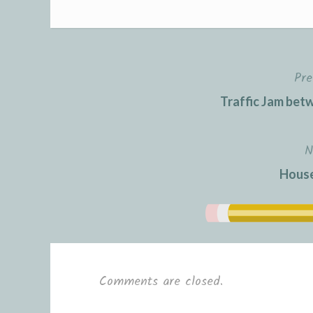
Pre
Post
Traffic Jam bet
navigation
N
Hous
Comments are closed.