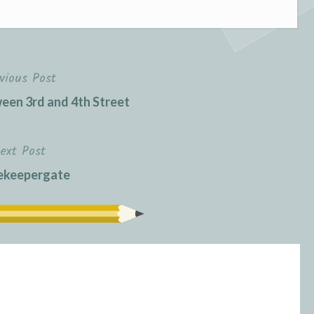
vious Post
ween 3rd and 4th Street
ext Post
ekeepergate