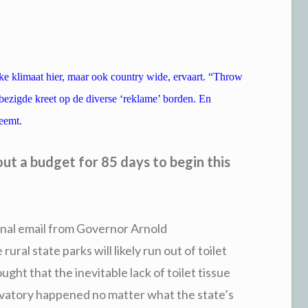
eke klimaat hier, maar ook country wide, ervaart. “Throw
bezigde kreet op de diverse ‘reklame’ borden. En
neemt.
out a budget for 85 days to begin this
rnal email from Governor Arnold
al state parks will likely run out of toilet
ght that the inevitable lack of toilet tissue
avatory happened no matter what the state’s