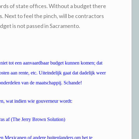
ords of state offices. Without a budget there
. Next to feel the pinch, will be contractors
dget is not passed in Sacramento.
 niet tot een aanvaardbaar budget kunnen komen; dat
ten aan rente, etc. Uiteindelijk gaat dat dadelijk weer
onderdelen van de maatschappij. Schande!
en, wat indien wie gouverneur wordt:
gras af (The Jerry Brown Solution)
en Mexicanen of andere buitenlanders om het te