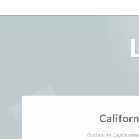
Skip
to
content
Californ
Posted on
September