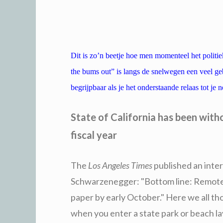
Dit is zo’n beetje hoe men momenteel het politi
the bums out” is langs de snelwegen een veel ge
begrijpbaar als je het onderstaande relaas tot je 
State of California has been with
fiscal year
The
Los Angeles Times
published an inte
Schwarzenegger: "Bottom line: Remote rur
paper by early October." Here we all thou
when you enter a state park or beach l