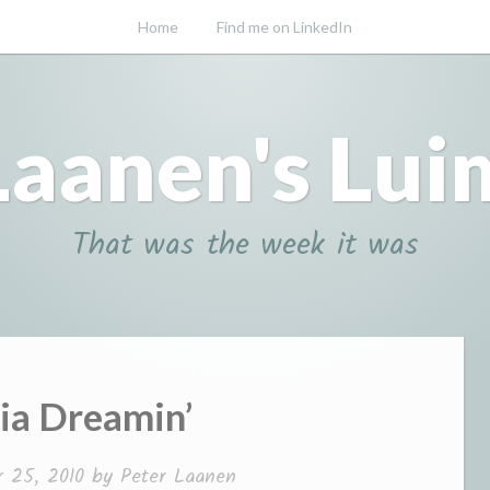
Home
Find me on LinkedIn
Laanen's Lui
That was the week it was
ia Dreamin’
 25, 2010
by
Peter Laanen