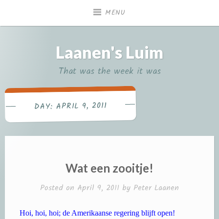
Skip
MENU
to
content
Laanen's Luim
That was the week it was
APRIL 9, 2011
DAY:
Wat een zooitje!
Posted on
April 9, 2011
by
Peter Laanen
Hoi, hoi, hoi; de Amerikaanse regering blijft open!