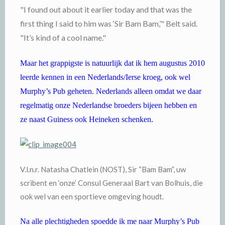
"I found out about it earlier today and that was the
first thing I said to him was ‘Sir Bam Bam,’" Belt said.
"It’s kind of a cool name."
Maar het grappigste is natuurlijk dat ik hem augustus 2010
leerde kennen in een Nederlands/Ierse kroeg, ook wel
Murphy’s Pub geheten. Nederlands alleen omdat we daar
regelmatig onze Nederlandse broeders bijeen hebben en
ze naast Guiness ook Heineken schenken.
V.l.n.r. Natasha Chatlein (NOST), Sir “Bam Bam”, uw
scribent en ‘onze’ Consul Generaal Bart van Bolhuis, die
ook wel van een sportieve omgeving houdt.
Na alle plechtigheden spoedde ik me naar Murphy’s Pub