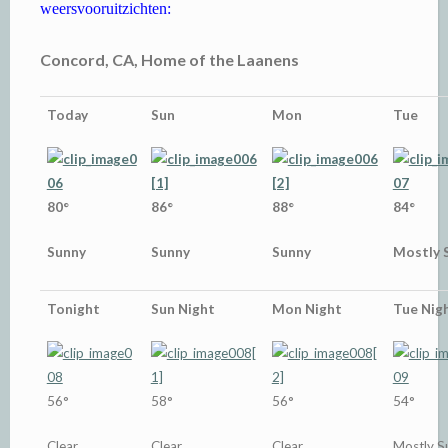
weersvooruitzichten:
Concord, CA, Home of the Laanens
Today
Sun
Mon
Tue
80°
86°
88°
84°
Sunny
Sunny
Sunny
Mostly 
Tonight
Sun Night
Mon Night
Tue Nig
56°
58°
56°
54°
Clear
Clear
Clear
Mostly S