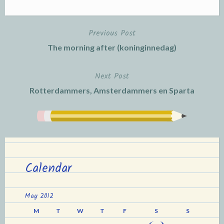
Previous Post
Post
The morning after (koninginnedag)
navigation
Next Post
Rotterdammers, Amsterdammers en Sparta
Calendar
May 2012
M
T
W
T
F
S
S