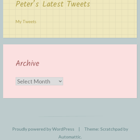
Peter’s Latest Tweets
My Tweets
Archive
Archive
Proudly powered by WordPress
|
Theme: Scratchpad by
Automattic
.