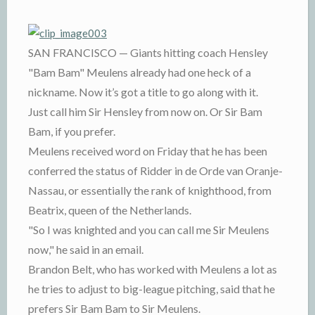
SAN FRANCISCO — Giants hitting coach Hensley
"Bam Bam" Meulens already had one heck of a
nickname. Now it’s got a title to go along with it.
Just call him Sir Hensley from now on. Or Sir Bam
Bam, if you prefer.
Meulens received word on Friday that he has been
conferred the status of Ridder in de Orde van Oranje-
Nassau, or essentially the rank of knighthood, from
Beatrix, queen of the Netherlands.
"So I was knighted and you can call me Sir Meulens
now," he said in an email.
Brandon Belt, who has worked with Meulens a lot as
he tries to adjust to big-league pitching, said that he
prefers Sir Bam Bam to Sir Meulens.