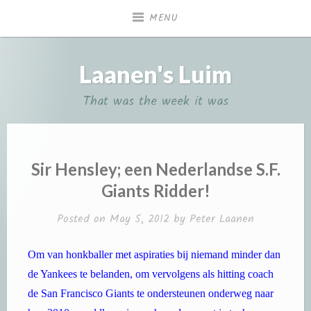
Skip
MENU
to
content
Laanen's Luim
That was the week it was
Sir Hensley; een Nederlandse S.F.
Giants Ridder!
Posted on
May 5, 2012
by
Peter Laanen
Om van honkballer met aspiraties bij niemand minder dan
de Yankees te belanden, om vervolgens als hitting coach
de San Francisco Giants te ondersteunen onderweg naar