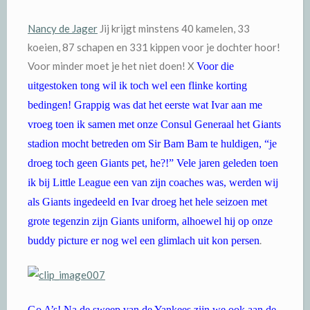
Nancy de Jager
Jij krijgt minstens 40 kamelen, 33
koeien, 87 schapen en 331 kippen voor je dochter hoor!
Voor minder moet je het niet doen! X
Voor die
uitgestoken tong wil ik toch wel een flinke korting
bedingen! Grappig was dat het eerste wat Ivar aan me
vroeg toen ik samen met onze Consul Generaal het Giants
stadion mocht betreden om Sir Bam Bam te huldigen, “je
droeg toch geen Giants pet, he?!” Vele jaren geleden toen
ik bij Little League een van zijn coaches was, werden wij
als Giants ingedeeld en Ivar droeg het hele seizoen met
grote tegenzin zijn Giants uniform, alhoewel hij op onze
.
buddy picture er nog wel een glimlach uit kon persen
Go A’s! Na de sweep van de Yankees zijn we ook aan de