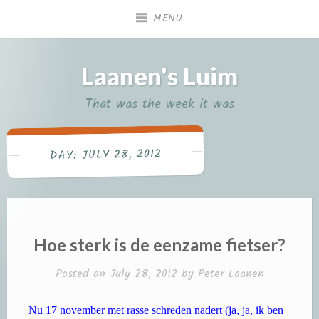
Skip
MENU
to
content
Laanen's Luim
That was the week it was
JULY 28, 2012
DAY:
Hoe sterk is de eenzame fietser?
Posted on
July 28, 2012
by
Peter Laanen
Nu 17 november met rasse schreden nadert (ja, ja, ik ben