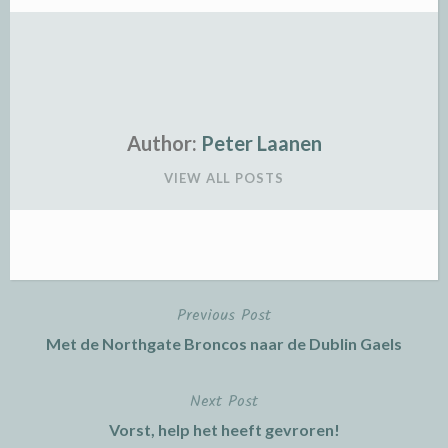
Author:
Peter Laanen
VIEW ALL POSTS
Previous Post
Post
Met de Northgate Broncos naar de Dublin Gaels
navigation
Next Post
Vorst, help het heeft gevroren!