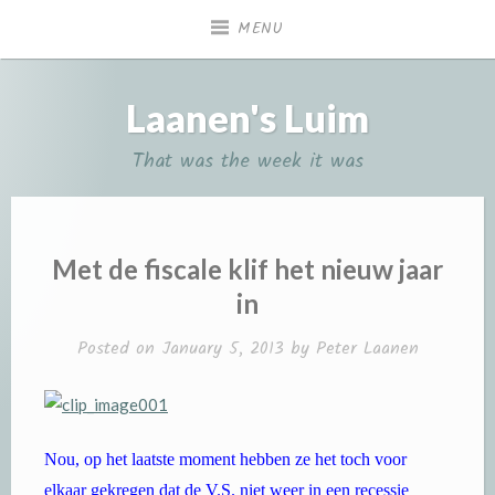
Skip
MENU
to
content
Laanen's Luim
That was the week it was
Met de fiscale klif het nieuw jaar
in
Posted on
January 5, 2013
by
Peter Laanen
Nou, op het laatste moment hebben ze het toch voor
elkaar gekregen dat de V.S. niet weer in een recessie