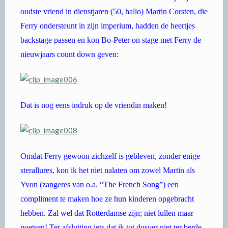
oudste vriend in dienstjaren (50, hallo) Martin Corsten, die
Ferry ondersteunt in zijn imperium, hadden de heertjes
backstage passen en kon Bo-Peter on stage met Ferry de
nieuwjaars count down geven:
Dat is nog eens indruk op de vriendin maken!
Omdat Ferry gewoon zichzelf is gebleven, zonder enige
sterallures, kon ik het niet nalaten om zowel Martin als
Yvon (zangeres van o.a. “The French Song”) een
compliment te maken hoe ze hun kinderen opgebracht
hebben. Zal wel dat Rotterdamse zijn; niet lullen maar
poetsen! Ter afsluiting iets dat ik tot dusver niet ter berde