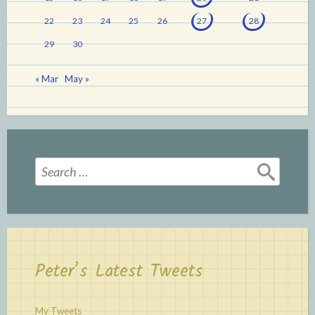
22
23
24
25
26
27
28
29
30
« Mar
May »
Search
for:
Peter’s Latest Tweets
My Tweets