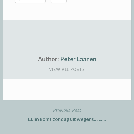
Author:
Peter Laanen
VIEW ALL POSTS
Previous Post
Post
Luim komt zondag uit wegens……….
navigation