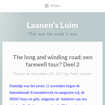
Skip
MENU
to
content
Laanen's Luim
That was the week it was
The long and winding road; een
farewell tour? Deel 2
Posted on
November 24, 2013
by
Peter Laanen
Eindelijk was het zover; 11 november begon de
Internationale Economieweek en aangezien wij, de
NBSO boys en girls, enigszins de ‘kinderen van een