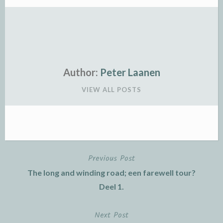
Author:
Peter Laanen
VIEW ALL POSTS
Previous Post
Post
The long and winding road; een farewell tour?
navigation
Deel 1.
Next Post