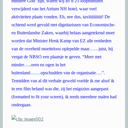
mindere God’ zijn, waren wij zo’n 25 loopminuten
verwijderd van het Atrium NH hotel, waar veel
aktiviteiten plaats vonden. Eh, nee dus, taxiiiiiiiiiiii! De
ochtend werd gevuld met dignitarissen van Economische-
en Buitenlandse Zaken, waarbij helaas aangetekend moet
worden dat Minister Henk Kamp van EZ alle eenheden
van de overheid moeiteloos oplepelde maar……juist, hij
vergat de NBSO een plaatsje te geven. “Meer met
minder…..oren en ogen in het
buitenland…….opschudden van de organisatie….”.
Temidden van al dit verbale geweld voelde ik me alsof ik
in een film beland was die, zij het enigszins aangepast
(formatted to fit your screen), ik reeds meerdere malen had
ondergaan.