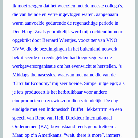
Ik moet zeggen dat het weerzien met de meeste collega’s,
die van heinde en verre ingevlogen waren, aangenaam
warm aanvoelde gedurende de regenachtige periode in
Den Haag. Zoals gebruikelijk werd mijn ochtendhumeur
opgekrikt door Bernard Wientjes, voorzitter van VNO-
NVW, die de bezuinigingen in het buitenland netwerk
bekritiseerde en reeds gelden had toegezegd van de
werkgeversorganisatie om het evenwicht te herstellen. ‘s
Middags themasessies, waarvan met name die van de
‘Circular Economy’ mij zeer boeide. Simpel uitgelegd; als
je iets produceert is het herbruikbaar voor andere
eindproducten en zo-wie-zo milieu vriendelijk. De dag
eindigde met een Indonesisch Buffet –lekkerrrrrr- en een
speech van Rene van Hell, Direkteur Internationaal
Ondernemen (BZ), bovenstaand reeds geportretteerd.
Maar, op z’n Amerikaans; “wait, there is more”, immers,