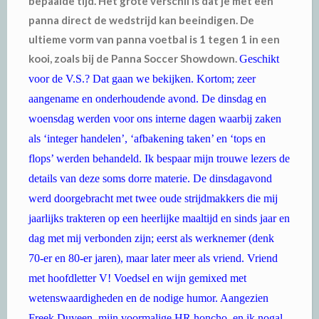
bepaalde tijd. Het grote verschil is dat je met een
panna direct de wedstrijd kan beeindigen. De
ultieme vorm van panna voetbal is 1 tegen 1 in een
kooi, zoals bij de Panna Soccer Showdown.
Geschikt
voor de V.S.? Dat gaan we bekijken. Kortom; zeer
aangename en onderhoudende avond. De dinsdag en
woensdag werden voor ons interne dagen waarbij zaken
als ‘integer handelen’, ‘afbakening taken’ en ‘tops en
flops’ werden behandeld. Ik bespaar mijn trouwe lezers de
details van deze soms dorre materie. De dinsdagavond
werd doorgebracht met twee oude strijdmakkers die mij
jaarlijks trakteren op een heerlijke maaltijd en sinds jaar en
dag met mij verbonden zijn; eerst als werknemer (denk
70-er en 80-er jaren), maar later meer als vriend. Vriend
met hoofdletter V! Voedsel en wijn gemixed met
wetenswaardigheden en de nodige humor. Aangezien
Freek Duveen, mijn voormalige HR honcho, en ik nogal