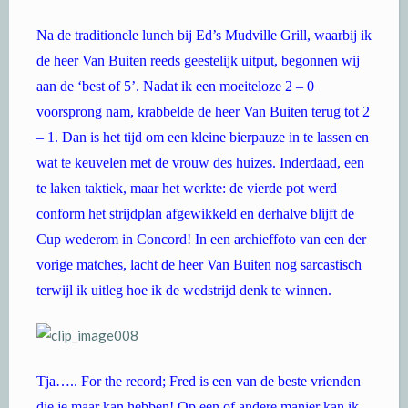
Na de traditionele lunch bij Ed’s Mudville Grill, waarbij ik
de heer Van Buiten reeds geestelijk uitput, begonnen wij
aan de ‘best of 5’. Nadat ik een moeiteloze 2 – 0
voorsprong nam, krabbelde de heer Van Buiten terug tot 2
– 1. Dan is het tijd om een kleine bierpauze in te lassen en
wat te keuvelen met de vrouw des huizes. Inderdaad, een
te laken taktiek, maar het werkte: de vierde pot werd
conform het strijdplan afgewikkeld en derhalve blijft de
Cup wederom in Concord! In een archieffoto van een der
vorige matches, lacht de heer Van Buiten nog sarcastisch
terwijl ik uitleg hoe ik de wedstrijd denk te winnen.
Tja….. For the record; Fred is een van de beste vrienden
die je maar kan hebben! Op een of andere manier kan ik