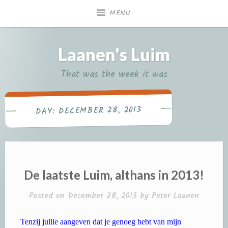
Skip
MENU
to
content
Laanen's Luim
That was the week it was
DECEMBER 28, 2013
DAY:
De laatste Luim, althans in 2013!
Posted on
December 28, 2013
by
Peter Laanen
Tenzij jullie aangeven dat je genoeg hebt van mijn