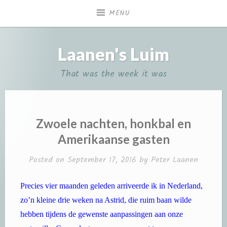
Skip
MENU
to
content
Laanen's Luim
That was the week it was
Zwoele nachten, honkbal en
Amerikaanse gasten
Posted on
September 17, 2016
by
Peter Laanen
Precies vier maanden geleden arriveerde ik in Nederland,
zo’n kleine drie weken na Astrid, die ruim baan wilde
hebben tijdens de gewenste aanpassingen aan onze