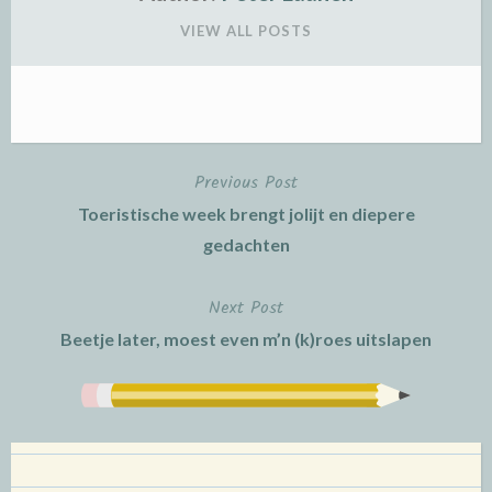
VIEW ALL POSTS
Previous Post
Post
Toeristische week brengt jolijt en diepere
navigation
gedachten
Next Post
Beetje later, moest even m’n (k)roes uitslapen