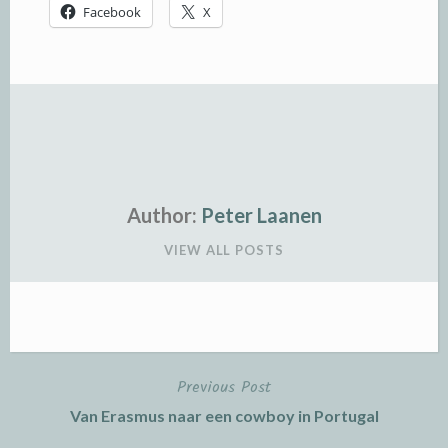
Facebook
X
Author:
Peter Laanen
VIEW ALL POSTS
Previous Post
Post
Van Erasmus naar een cowboy in Portugal
navigation