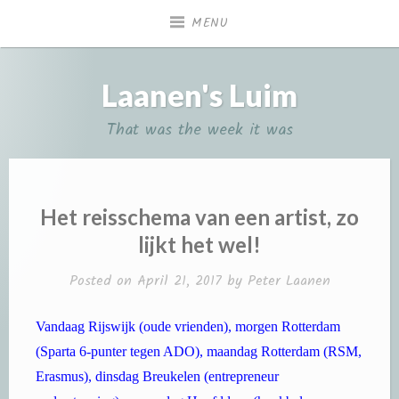
Skip
MENU
to
content
Laanen's Luim
That was the week it was
Het reisschema van een artist, zo
lijkt het wel!
Posted on
April 21, 2017
by
Peter Laanen
Vandaag Rijswijk (oude vrienden), morgen Rotterdam
(Sparta 6-punter tegen ADO), maandag Rotterdam (RSM,
Erasmus), dinsdag Breukelen (entrepreneur