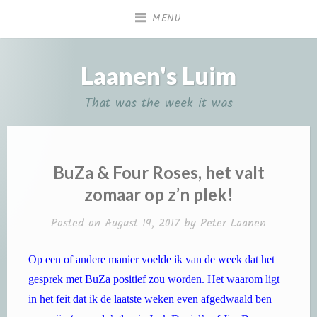
Skip
MENU
to
content
Laanen's Luim
That was the week it was
BuZa & Four Roses, het valt
zomaar op z’n plek!
Posted on
August 19, 2017
by
Peter Laanen
Op een of andere manier voelde ik van de week dat het
gesprek met BuZa positief zou worden. Het waarom ligt
in het feit dat ik de laatste weken even afgedwaald ben