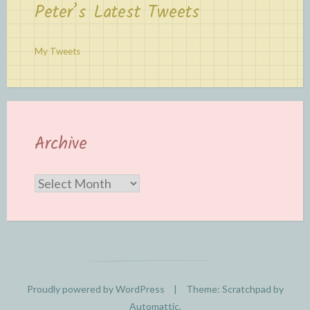
Peter’s Latest Tweets
My Tweets
Archive
Archive
Proudly powered by WordPress
|
Theme: Scratchpad by
Automattic
.