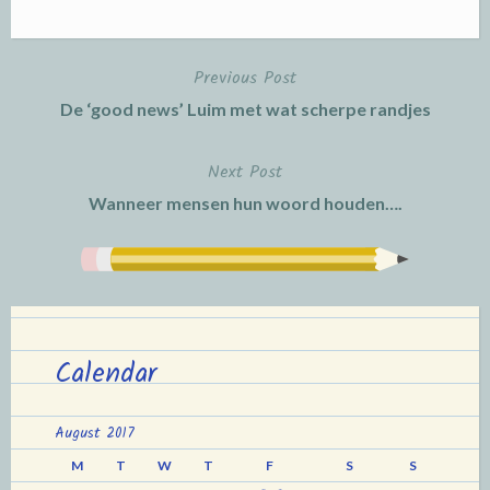
Previous Post
Post
De ‘good news’ Luim met wat scherpe randjes
navigation
Next Post
Wanneer mensen hun woord houden….
Calendar
August 2017
M
T
W
T
F
S
S