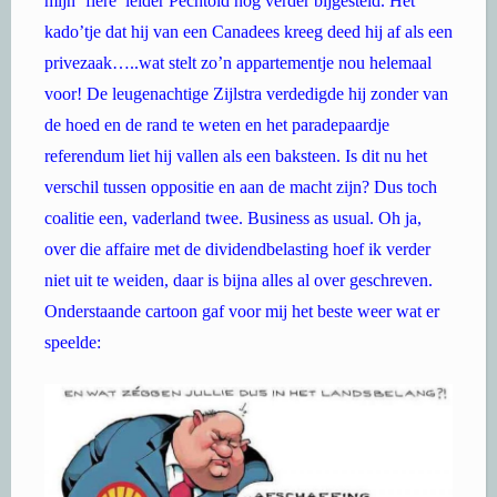
mijn ‘fiere’ leider Pechtold nog verder bijgesteld. Het
kado’tje dat hij van een Canadees kreeg deed hij af als een
privezaak…..wat stelt zo’n appartementje nou helemaal
voor! De leugenachtige Zijlstra verdedigde hij zonder van
de hoed en de rand te weten en het paradepaardje
referendum liet hij vallen als een baksteen. Is dit nu het
verschil tussen oppositie en aan de macht zijn? Dus toch
coalitie een, vaderland twee. Business as usual. Oh ja,
over die affaire met de dividendbelasting hoef ik verder
niet uit te weiden, daar is bijna alles al over geschreven.
Onderstaande cartoon gaf voor mij het beste weer wat er
speelde: