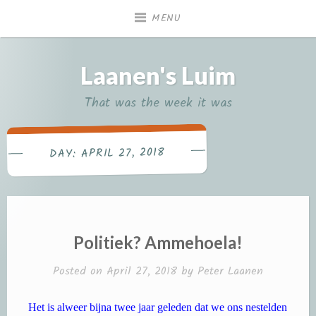
Skip
MENU
to
content
Laanen's Luim
That was the week it was
APRIL 27, 2018
DAY:
Politiek? Ammehoela!
Posted on
April 27, 2018
by
Peter Laanen
Het is alweer bijna twee jaar geleden dat we ons nestelden