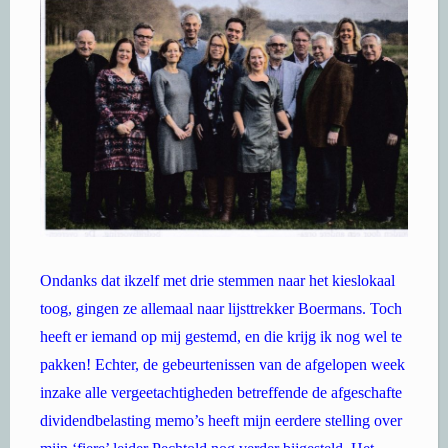
Ondanks dat ikzelf met drie stemmen naar het kieslokaal
toog, gingen ze allemaal naar lijsttrekker Boermans. Toch
heeft er iemand op mij gestemd, en die krijg ik nog wel te
pakken! Echter, de gebeurtenissen van de afgelopen week
inzake alle vergeetachtigheden betreffende de afgeschafte
dividendbelasting memo’s heeft mijn eerdere stelling over