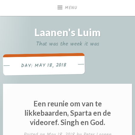
Skip
MENU
to
content
Laanen's Luim
That was the week it was
MAY 18, 2018
DAY:
Een reunie om van te
likkebaarden, Sparta en de
videoref. Singh en God.
Posted on
May 18, 2018
by
Peter Laanen