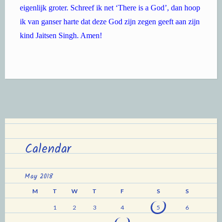
eigenlijk groter. Schreef ik net ‘There is a God’, dan hoop
ik van ganser harte dat deze God zijn zegen geeft aan zijn
kind Jaitsen Singh. Amen!
Calendar
May 2018
M
T
W
T
F
S
S
1
2
3
4
5
6