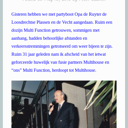
Gisteren hebben we met partyboot Opa de Ruyter de
Loosdrechtse Plassen en de Vecht aangedaan. Ruim een
dozijn Multi Function getrouwen, sommigen met
aanhang, hadden behoorlijke afstanden en
verkeersstremmingen getrotseerd om weer bijeen te zijn.
Ruim 31 jaar geleden nam ik afscheid van het ietwat
geforceerde huwelijk van fusie partners Multihouse en
“ons” Multi Function, herdoopt tot Multihouse.