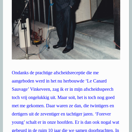
Ondanks de prachtige afscheidsreceptie die me
aangeboden werd in het nu herbouwde ‘Le Canard
Sauvage’ Vinkeveen, zag ik er in mijn afscheidsspeech
toch vrij ongelukkig uit. Maar soit, het is toch nog goed
met me gekomen. Daar waren ze dan, die twintigers en
dertigers uit de zeventiger en tachtiger jaren. ‘Forever
young’ schalt er in onze hoofden. Er is dan ook nogal wat
gebeurd in de ruim 10 jaar die we samen doorbrachten. In