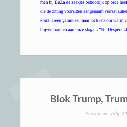
men bij BuZa de zaakjes behoorlijk op orde heef
die de zitting voorzitten aangenaam verrast zull
komt. Geen garanties, maar toch iets om warm v
blijven houden aan onze slogan; “Nil Desperan
Blok Trump, Trum
Posted on
July 20