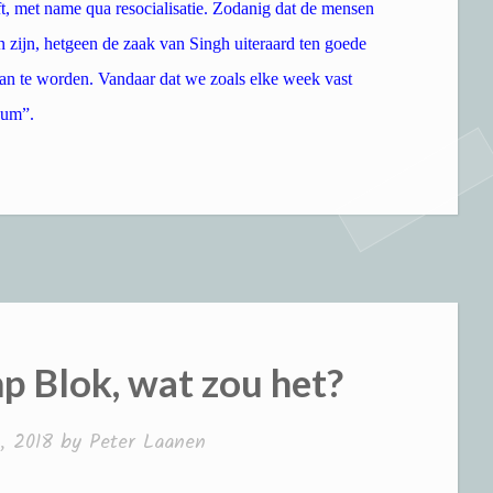
t, met name qua resocialisatie. Zodanig dat de mensen
en zijn, hetgeen de zaak van Singh uiteraard ten goede
an te worden. Vandaar dat we zoals elke week vast
dum”.
p Blok, wat zou het?
, 2018
by
Peter Laanen