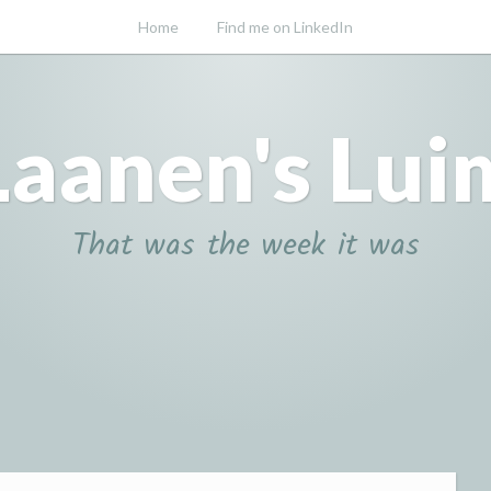
Home
Find me on LinkedIn
Laanen's Lui
That was the week it was