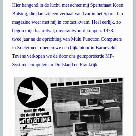
Hier hangend in de lucht, met achter mij Spartamaat Koen
Bulsing, die dankzij een verhaal van Ivar in het Sparta fan
magazine weer met mij in contact kwam. Heel eerlijk, zo
begon mijn haaruitval; onverantwoord koppen. 1978:
twee jaar na de oprichting van Multi Function Computers
in Zoetermeer openen we een bijkantoor in Barneveld.
Tevens verkopen we de door ons geimporteerde MF-
Systime computers in Duitsland en Frankrijk.