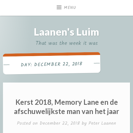
Skip
MENU
to
content
Laanen's Luim
That was the week it was
DECEMBER 22, 2018
DAY:
Kerst 2018, Memory Lane en de
afschuwelijkste man van het jaar
Posted on
December 22, 2018
by
Peter Laanen