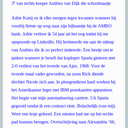
e
3
van rechts keeper Andries van Dijk die schoolmaatje
Adrie Kanij en ik elke morgen tegen kwamen wanneer hi
j
voorbij fietste op weg naar zijn bijbaantje bij de AMRO
bank. Adrie verloor ik 54 jaar uit het oog totdat hij me
opspoorde op LinkedIn. Hij herinnerde me aan de uittrap
van Andries die ik zo perfect imiteerde. Een beetje om te
janken wanneer je beseft dat koploper Sparta gisteren met
2-0 verliest van het tweede van Ajax. 1968: Voor de
tweede maal vader geworden, na zoon Rick diende
dochter Nicole zich aan. In ploegendienst hard werken bij
het Amerikaanse leger met IBM ponskaarten apparatuur.
Het begin van mijn automatisering carriere. Uit Sparta
gegooid omdat ik een contract eiste. Belachelijk (van mij).
Weer een lesje geleerd. Een mentor had me op het rechte
pad kunnen brengen. Overschrijving naar Alexandria ’66,