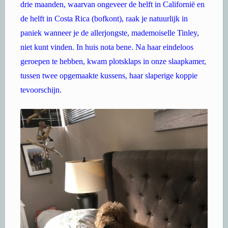
drie maanden, waarvan ongeveer de helft in Californië en
de helft in Costa Rica (bofkont), raak je natuurlijk in
paniek wanneer je de allerjongste, mademoiselle Tinley,
niet kunt vinden. In huis nota bene. Na haar eindeloos
geroepen te hebben, kwam plotsklaps in onze slaapkamer,
tussen twee opgemaakte kussens, haar slaperige koppie
tevoorschijn.