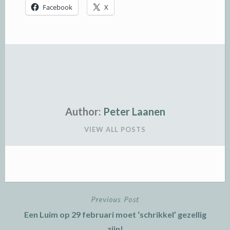
Facebook
X
Author:
Peter Laanen
VIEW ALL POSTS
Previous Post
Post
Een Luim op 29 februari moet ‘schrikkel’ gezellig
navigation
zijn!