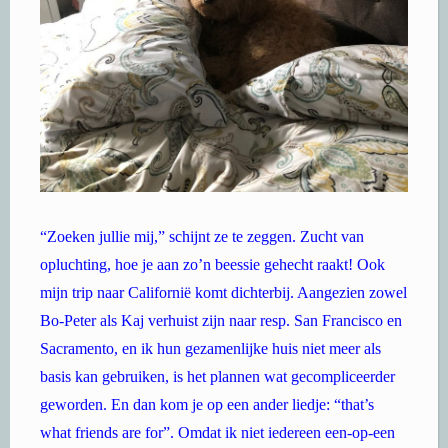
“Zoeken jullie mij,” schijnt ze te zeggen. Zucht van
opluchting, hoe je aan zo’n beessie gehecht raakt! Ook
mijn trip naar Californië komt dichterbij. Aangezien zowel
Bo-Peter als Kaj verhuist zijn naar resp. San Francisco en
Sacramento, en ik hun gezamenlijke huis niet meer als
basis kan gebruiken, is het plannen wat gecompliceerder
geworden. En dan kom je op een ander liedje: “that’s
what friends are for”. Omdat ik niet iedereen een-op-een