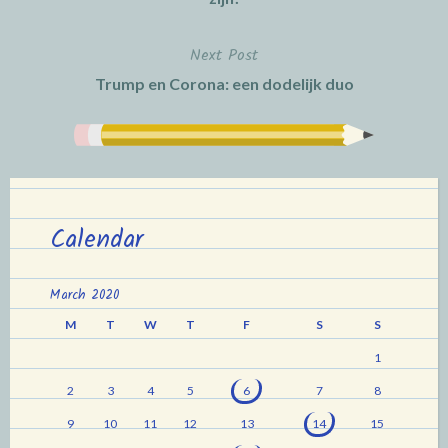
Next Post
Trump en Corona: een dodelijk duo
Calendar
March 2020
M
T
W
T
F
S
S
1
2
3
4
5
6
7
8
9
10
11
12
13
14
15