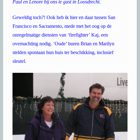
Paul en Lenore bij ons te gast in Loosdrecht.
Geweldig toch?! Ook heb ik hier en daar tussen San
Francisco en Sacramento, mede met het oog op de
onregelmatige diensten van ‘firefighter’ Kaj, een
overnachting nodig. ‘Oude’ buren Brian en Marilyn
stelden spontaan hun huis ter beschikking, inclusief
sleutel.