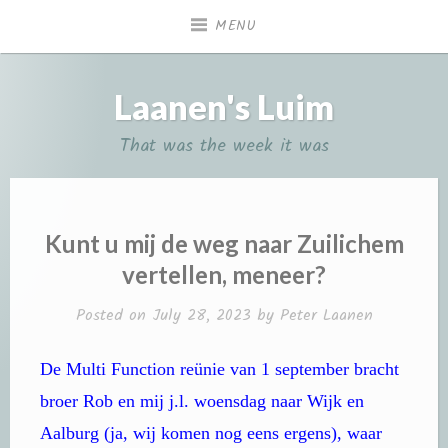
Skip
MENU
to
content
Laanen's Luim
That was the week it was
Kunt u mij de weg naar Zuilichem
vertellen, meneer?
Posted on
July 28, 2023
by
Peter Laanen
De Multi Function reünie van 1 september bracht
broer Rob en mij j.l. woensdag naar Wijk en
Aalburg (ja, wij komen nog eens ergens), waar