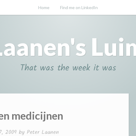
Home
Find me on LinkedIn
Laanen's Lui
That was the week it was
en medicijnen
7, 2009
by
Peter Laanen