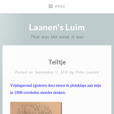
Skip
MENU
to
content
Laanen's Luim
That was the week it was
Teiltje
Posted on
September 11, 2010
by
Peter Laanen
Vrijdagavond (gisteren dus) moest ik plotsklaps aan mijn
in 1998 overleden moeder denken.