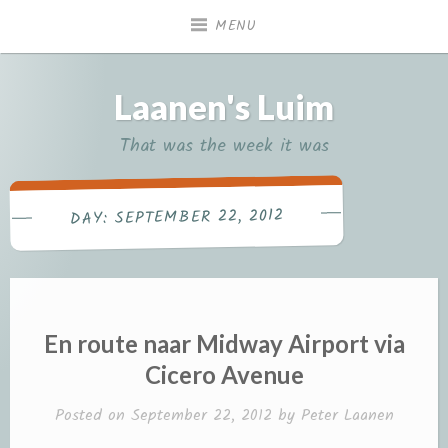
Skip
MENU
to
content
Laanen's Luim
That was the week it was
SEPTEMBER 22, 2012
DAY:
En route naar Midway Airport via
Cicero Avenue
Posted on
September 22, 2012
by
Peter Laanen