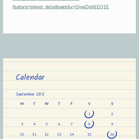
feature=player_detailpage&v=QvwDohEEQ1E
Calendar
September 2012
M
T
W
T
F
S
S
1
2
3
4
5
6
7
8
9
10
11
12
13
14
15
16