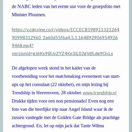
de NABC leden van het eerste uur voor de groepsfoto met
Minister Ploumen.
https://v.cdn.vine.co/r/videos/ECCECB198911321264
90998312960_2a60d55f6a4.5.1.164892906954926
9468.mp4?
versionId=gJ6Kx9BUvZYZ4Ke3iL02gVdS.dg9QvLx
De afgelopen week stond in het kader van de
voorbereiding voor het matchmaking evenement van start-
ups op het consulaat (22 oktober), en mijn lezing bij
www.trendship.nl
Trendship in Heerenveen, 28 oktober.
Drukke tijden voor een non pensionado! Even nog een
foto van die heerlijke trip naar Angel Island waar ik de
zussen vastlegde met de Golden Gate Bridge als prachtige
achtergrond. En, let op mijn jack dat Tante Wilma