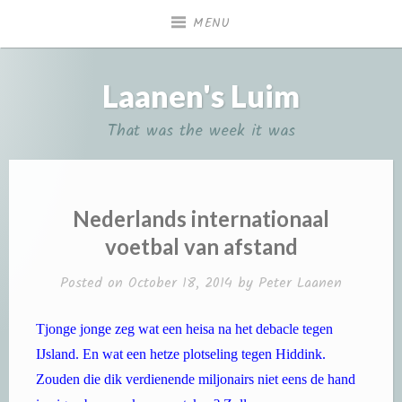
Skip
MENU
to
content
Laanen's Luim
That was the week it was
Nederlands internationaal
voetbal van afstand
Posted on
October 18, 2014
by
Peter Laanen
Tjonge jonge zeg wat een heisa na het debacle tegen
IJsland. En wat een hetze plotseling tegen Hiddink.
Zouden die dik verdienende miljonairs niet eens de hand