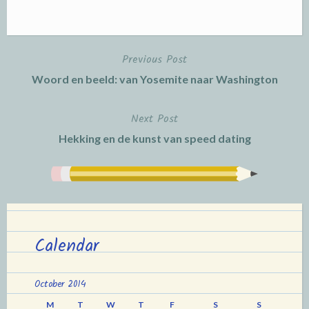
Previous Post
Post
Woord en beeld: van Yosemite naar Washington
navigation
Next Post
Hekking en de kunst van speed dating
Calendar
October 2014
M
T
W
T
F
S
S