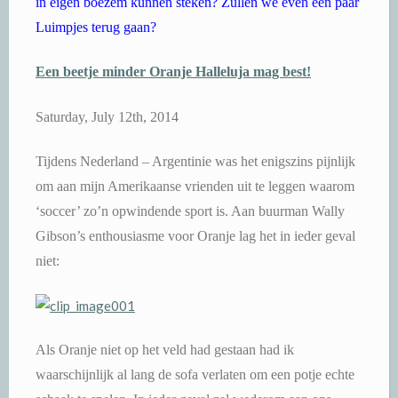
in eigen boezem kunnen steken? Zullen we even een paar
Luimpjes terug gaan?
Een beetje minder Oranje Halleluja mag best!
Saturday, July 12th, 2014
Tijdens Nederland – Argentinie was het enigszins pijnlijk
om aan mijn Amerikaanse vrienden uit te leggen waarom
‘soccer’ zo’n opwindende sport is. Aan buurman Wally
Gibson’s enthousiasme voor Oranje lag het in ieder geval
niet:
Als Oranje niet op het veld had gestaan had ik
waarschijnlijk al lang de sofa verlaten om een potje echte