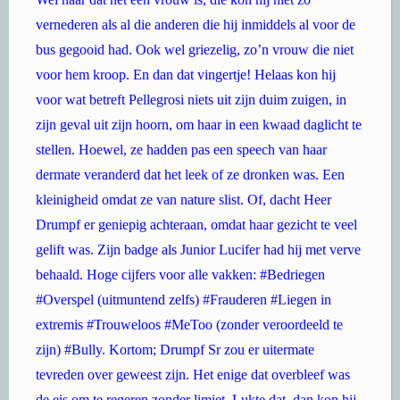
vernederen als al die anderen die hij inmiddels al voor de
bus gegooid had. Ook wel griezelig, zo’n vrouw die niet
voor hem kroop. En dan dat vingertje! Helaas kon hij
voor wat betreft Pellegrosi niets uit zijn duim zuigen, in
zijn geval uit zijn hoorn, om haar in een kwaad daglicht te
stellen. Hoewel, ze hadden pas een speech van haar
dermate veranderd dat het leek of ze dronken was. Een
kleinigheid omdat ze van nature slist. Of, dacht Heer
Drumpf er geniepig achteraan, omdat haar gezicht te veel
gelift was. Zijn badge als Junior Lucifer had hij met verve
behaald. Hoge cijfers voor alle vakken: #Bedriegen
#Overspel (uitmuntend zelfs) #Frauderen #Liegen in
extremis #Trouweloos #MeToo (zonder veroordeeld te
zijn) #Bully. Kortom; Drumpf Sr zou er uitermate
tevreden over geweest zijn. Het enige dat overbleef was
de eis om te regeren zonder limiet. Lukte dat, dan kon hij