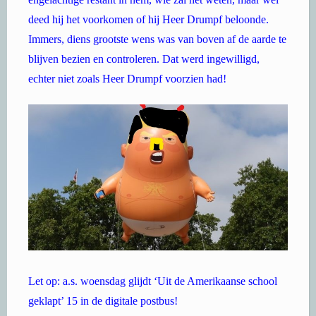
deed hij het voorkomen of hij Heer Drumpf beloonde.
Immers, diens grootste wens was van boven af de aarde te
blijven bezien en controleren. Dat werd ingewilligd,
echter niet zoals Heer Drumpf voorzien had!
Let op: a.s. woensdag glijdt ‘Uit de Amerikaanse school
geklapt’ 15 in de digitale postbus!