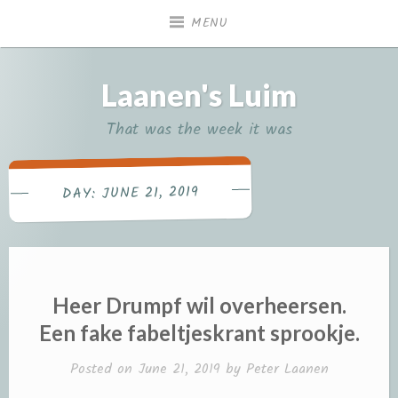
Skip
MENU
to
content
Laanen's Luim
That was the week it was
JUNE 21, 2019
DAY:
Heer Drumpf wil overheersen.
Een fake fabeltjeskrant sprookje.
Posted on
June 21, 2019
by
Peter Laanen