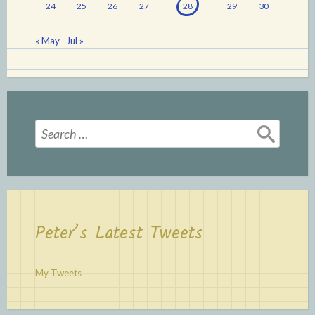
24
25
26
27
28
29
30
« May
Jul »
Search
for:
Peter’s Latest Tweets
My Tweets