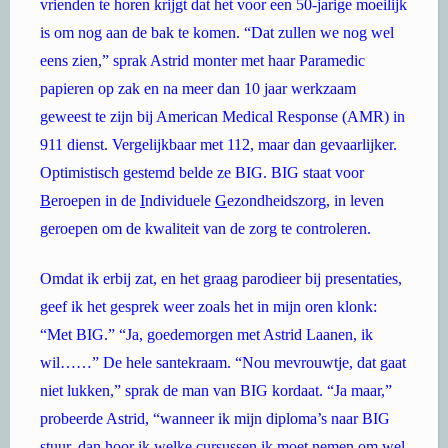
vrienden te horen krijgt dat het voor een 50-jarige moeilijk
is om nog aan de bak te komen. “Dat zullen we nog wel
eens zien,” sprak Astrid monter met haar Paramedic
papieren op zak en na meer dan 10 jaar werkzaam
geweest te zijn bij American Medical Response (AMR) in
911 dienst. Vergelijkbaar met 112, maar dan gevaarlijker.
Optimistisch gestemd belde ze BIG. BIG staat voor
B
eroepen in de
I
ndividuele
G
ezondheidszorg, in leven
geroepen om de kwaliteit van de zorg te controleren.
Omdat ik erbij zat, en het graag parodieer bij presentaties,
geef ik het gesprek weer zoals het in mijn oren klonk:
“Met BIG.” “Ja, goedemorgen met Astrid Laanen, ik
wil……” De hele santekraam. “Nou mevrouwtje, dat gaat
niet lukken,” sprak de man van BIG kordaat. “Ja maar,”
probeerde Astrid, “wanneer ik mijn diploma’s naar BIG
stuur, dan hoor ik welke cursussen ik moet nemen om wel