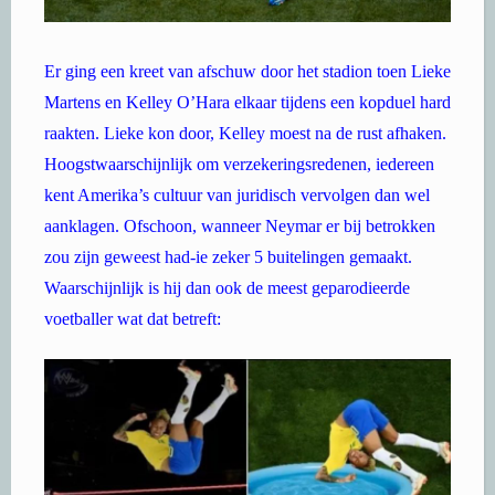
Er ging een kreet van afschuw door het stadion toen Lieke
Martens en Kelley O’Hara elkaar tijdens een kopduel hard
raakten. Lieke kon door, Kelley moest na de rust afhaken.
Hoogstwaarschijnlijk om verzekeringsredenen, iedereen
kent Amerika’s cultuur van juridisch vervolgen dan wel
aanklagen. Ofschoon, wanneer Neymar er bij betrokken
zou zijn geweest had-ie zeker 5 buitelingen gemaakt.
Waarschijnlijk is hij dan ook de meest geparodieerde
voetballer wat dat betreft: