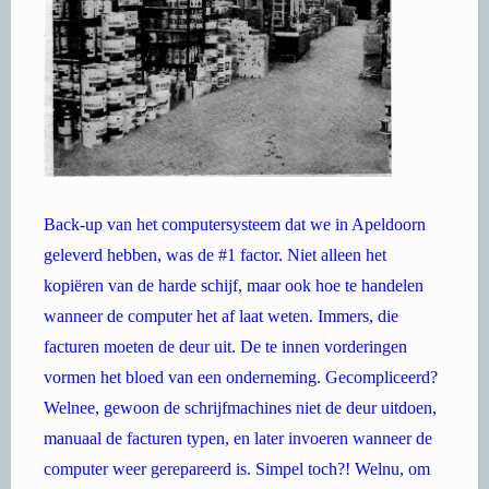
Back-up van het computersysteem dat we in Apeldoorn
geleverd hebben, was de #1 factor. Niet alleen het
kopiëren van de harde schijf, maar ook hoe te handelen
wanneer de computer het af laat weten. Immers, die
facturen moeten de deur uit. De te innen vorderingen
vormen het bloed van een onderneming. Gecompliceerd?
Welnee, gewoon de schrijfmachines niet de deur uitdoen,
manuaal de facturen typen, en later invoeren wanneer de
computer weer gerepareerd is. Simpel toch?! Welnu, om