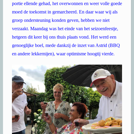
portie ellende gehad, het overwonnen en weer volle goede
moed de toekomst in gemarcheerd. En daar waar wij als
groep ondersteuning konden geven, hebben we niet
verzaakt. Maandag was het einde van het seizoenfeestje,
hetgeen dit keer bij ons thuis plaats vond. Het werd een
genoeglijke boel, mede dankzij de inzet van Astrid (BBQ
en andere lekkernijen), waar optimisme hoogtij vierde.