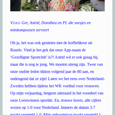
V.l.n.r. Ger, Astrid, Dorothea en PL die soesjes en
minitompoezen serveert
Oh ja, het was ook genieten met de koffielikeur uit
Ruurlo. Vind je het gek dat onze App-naam de
‘Gezelligste Sportclub’ is?! Astrid wil er ook graag bij,
maar die is nog te jong. We moeten streng zijn. Twee van
onze oudste leden tikken volgend jaar de 80 aan, en
ondeugend dat ze zijn! Laten we het eens over Nederland-
Zweden hebben tijdens het WK voetbal voor vrouwen.
Op mijn verjaardag, hetgeen uiteraard in het voordeel van
onze Leeuwinnen speelde. En, trouwe lezers, alle cijfers
wezen op 1-0 voor Nederland. Immers de datum 3-7
maakt opgeteld 1-0. Mijn geboortejaar maakt opgeteld 1-