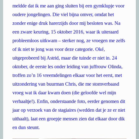
meldde dat ik me aan ging sluiten bij een gymklupje voor
oudere jongelingen. Die viel bijna omver, omdat het
zonder enige druk harerzijds door mij besloten was. Na
een zware keuring, 15 oktober 2016, waar ik uiteraard
probleemloos uitkwam – sterker nog, ze vroegen me zelfs
of ik niet te jong was voor deze categorie. Oké,
uitgeprobeerd bij Astrid, maar die tuinde er niet in. 24
oktober, de eerste les onder leiding van juffrouw Olinda,
troffen zo’n 16 vreemdelingen elkaar voor het eerst, met
uitzondering van buurman Chris, die me stomverbaasd
vroeg wat ik daar kwam doen (die geloofde wel mijn
verhaaltje!). Enfin, onderstaande foto, eerder genomen dit
jaar op verzoek van de stagiaires (wedden dat je ze er niet
uithaalt), laat een groepje mensen zien dat elkaar door dik
en dun steunt.