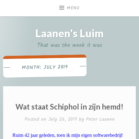
Skip
MENU
to
content
Laanen's Luim
That was the week it was
JULY 2019
MONTH:
Wat staat Schiphol in zijn hemd!
Posted on
July 26, 2019
by
Peter Laanen
Ruim 42 jaar geleden, toen ik mijn eigen softwarebedrijf