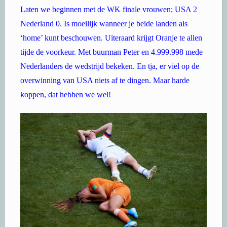
Laten we beginnen met de WK finale vrouwen; USA 2
Nederland 0. Is moeilijk wanneer je beide landen als
‘home’ kunt beschouwen. Uiteraard krijgt Oranje te allen
tijde de voorkeur. Met buurman Peter en 4.999.998 mede
Nederlanders de wedstrijd bekeken. En tja, er viel op de
overwinning van USA niets af te dingen. Maar harde
koppen, dat hebben we wel!