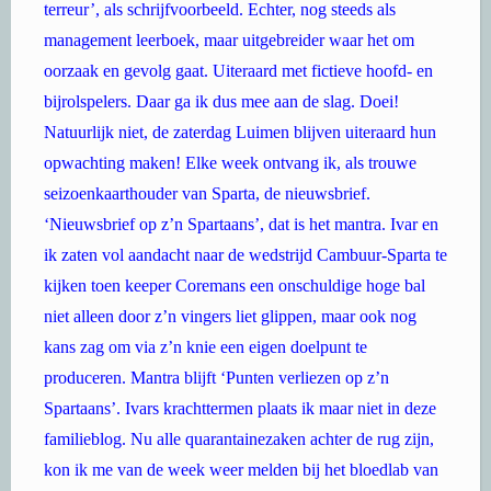
terreur’, als schrijfvoorbeeld. Echter, nog steeds als
management leerboek, maar uitgebreider waar het om
oorzaak en gevolg gaat. Uiteraard met fictieve hoofd- en
bijrolspelers. Daar ga ik dus mee aan de slag. Doei!
Natuurlijk niet, de zaterdag Luimen blijven uiteraard hun
opwachting maken! Elke week ontvang ik, als trouwe
seizoenkaarthouder van Sparta, de nieuwsbrief.
‘Nieuwsbrief op z’n Spartaans’, dat is het mantra. Ivar en
ik zaten vol aandacht naar de wedstrijd Cambuur-Sparta te
kijken toen keeper Coremans een onschuldige hoge bal
niet alleen door z’n vingers liet glippen, maar ook nog
kans zag om via z’n knie een eigen doelpunt te
produceren. Mantra blijft ‘Punten verliezen op z’n
Spartaans’. Ivars krachttermen plaats ik maar niet in deze
familieblog. Nu alle quarantainezaken achter de rug zijn,
kon ik me van de week weer melden bij het bloedlab van