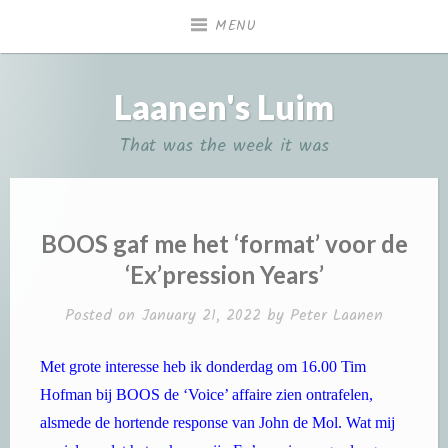
Skip
MENU
to
content
Laanen's Luim
That was the week it was
BOOS gaf me het ‘format’ voor de
‘Ex’pression Years’
Posted on
January 21, 2022
by
Peter Laanen
Met grote interesse heb ik donderdag om 16.00 Tim
Hofman bij BOOS de ‘Voice’ affaire zien ontrafelen,
alsmede de hortende response van John de Mol. Wat mij