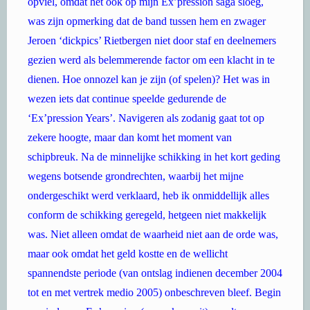
opviel, omdat het ook op mijn Ex’pression saga sloeg,
was zijn opmerking dat de band tussen hem en zwager
Jeroen ‘dickpics’ Rietbergen niet door staf en deelnemers
gezien werd als belemmerende factor om een klacht in te
dienen. Hoe onnozel kan je zijn (of spelen)? Het was in
wezen iets dat continue speelde gedurende de
‘Ex’pression Years’. Navigeren als zodanig gaat tot op
zekere hoogte, maar dan komt het moment van
schipbreuk. Na de minnelijke schikking in het kort geding
wegens botsende grondrechten, waarbij het mijne
ondergeschikt werd verklaard, heb ik onmiddellijk alles
conform de schikking geregeld, hetgeen niet makkelijk
was. Niet alleen omdat de waarheid niet aan de orde was,
maar ook omdat het geld kostte en de wellicht
spannendste periode (van ontslag indienen december 2004
tot en met vertrek medio 2005) onbeschreven bleef. Begin