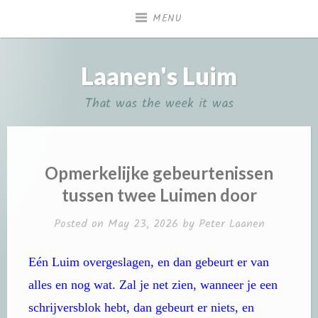
Skip
MENU
to
content
Laanen's Luim
That was the week it was
Opmerkelijke gebeurtenissen
tussen twee Luimen door
Posted on
May 23, 2026
by
Peter Laanen
Eén Luim overgeslagen, en dan gebeurt er van
alles en nog wat. Zal je net zien, wanneer je een
schrijversblok hebt, dan gebeurt er niets, en