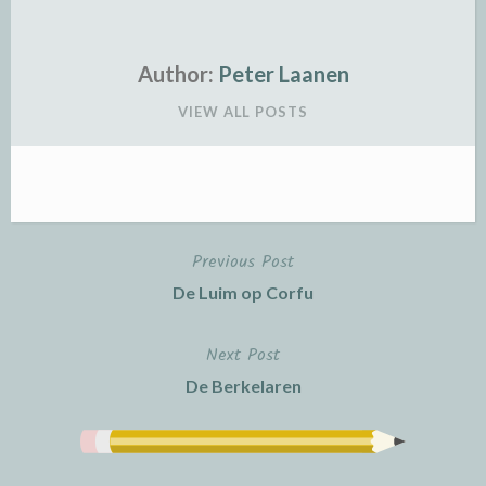
Author:
Peter Laanen
VIEW ALL POSTS
Previous Post
Post
De Luim op Corfu
navigation
Next Post
De Berkelaren