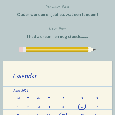
Previous Post
Post
Ouder worden en jubilea, wat een tandem!
navigation
Next Post
I had a dream, en nog steeds…….
Calendar
June 2026
M
T
W
T
F
S
S
1
2
3
4
5
6
7