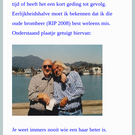
tijd of heeft het een kort geding tot gevolg.
Eerlijkheidshalve moet ik bekennen dat ik die
oude brombeer (RIP 2008) best weleens mis.
Onderstaand plaatje getuigt hiervan:
Je weet immers nooit wie een haar beter is.