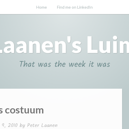
Home
Find me on LinkedIn
Laanen's Lui
That was the week it was
s costuum
 9, 2010
by
Peter Laanen