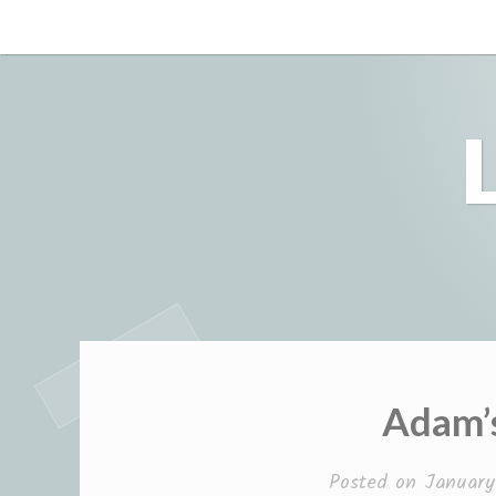
Skip
to
content
Adam’
Posted on
January