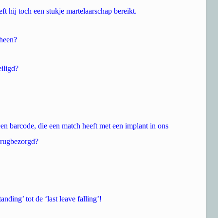
t hij toch een stukje martelaarschap bereikt.
 heen?
iligd?
een barcode, die een match heeft met een implant in ons
erugbezorgd?
ding’ tot de ‘last leave falling’!