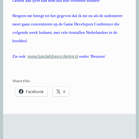
Gebrek aan ijver kan hem dus niet verweten worden!
Hetgeen me brengt tot het gegeven dat ik me nu als de sodemieter
moet gaan concentreren op de Game Developers Conference die
volgende week losbarst, met vele tientallen Nederlanders in de
hoofdrol.
www.handelsbevordering.nl
Zie ook:
onder ‘Beurzen’
Share this:
Facebook
X