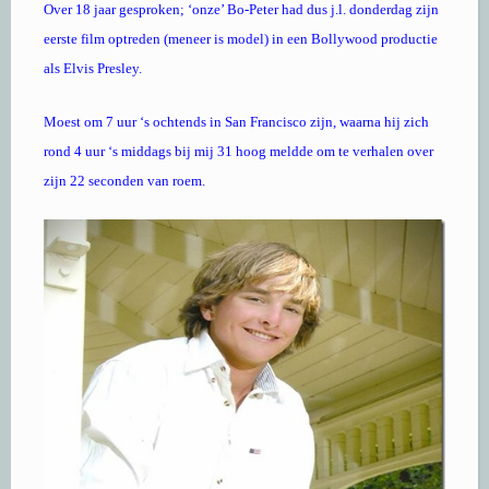
Over 18 jaar gesproken; ‘onze’ Bo-Peter had dus j.l. donderdag zijn
eerste film optreden (meneer is model) in een Bollywood productie
als Elvis Presley.
Moest om 7 uur ‘s ochtends in San Francisco zijn, waarna hij zich
rond 4 uur ‘s middags bij mij 31 hoog meldde om te verhalen over
zijn 22 seconden van roem.