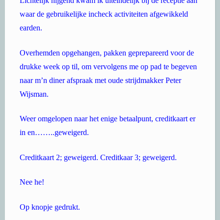
Lichtelijk hijgend kwam ik uiteindelijk bij de receptie aan
waar de gebruikelijke incheck activiteiten afgewikkeld
earden.
Overhemden opgehangen, pakken geprepareerd voor de
drukke week op til, om vervolgens me op pad te begeven
naar m’n diner afspraak met oude strijdmakker Peter
Wijsman.
Weer omgelopen naar het enige betaalpunt, creditkaart er
in en……..geweigerd.
Creditkaart 2; geweigerd. Creditkaar 3; geweigerd.
Nee he!
Op knopje gedrukt.