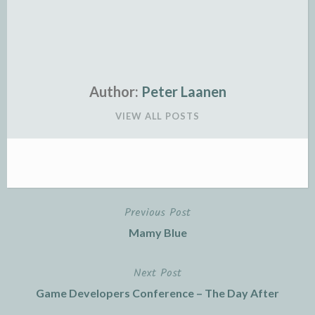
Author:
Peter Laanen
VIEW ALL POSTS
Previous Post
Post
Mamy Blue
navigation
Next Post
Game Developers Conference – The Day After