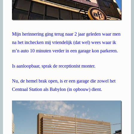
Mijn herinnering ging terug naar 2 jaar geleden waar men
na het inchecken mij vriendelijk (dat wel) wees waar ik
m’n auto 10 minuten verder in een garage kon parkeren.
Is aanloopbaar, sprak de receptionist monter.
Nu, de hemel brak open, is er een garage die zowel het
Centraal Station als Babylon (in opbouw) dient.