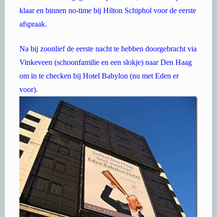
klaar en binnen no-time bij Hilton Schiphol voor de eerste
afspraak.
Na bij zoonlief de eerste nacht te hebben doorgebracht via
Vinkeveen (schoonfamilie en een slokje) naar Den Haag
om in te checken bij Hotel Babylon (nu met Eden er
voor).