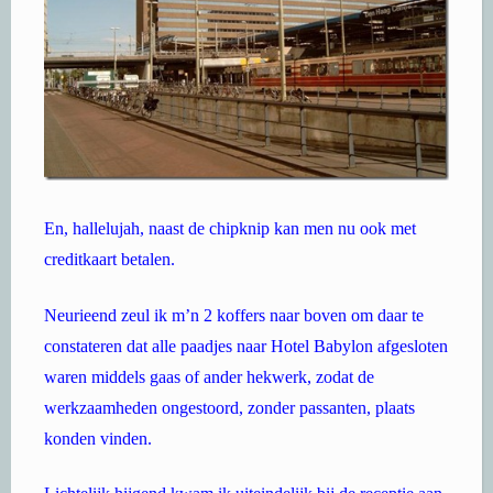
En, hallelujah, naast de chipknip kan men nu ook met
creditkaart betalen.
Neurieend zeul ik m’n 2 koffers naar boven om daar te
constateren dat alle paadjes naar Hotel Babylon afgesloten
waren middels gaas of ander hekwerk, zodat de
werkzaamheden ongestoord, zonder passanten, plaats
konden vinden.