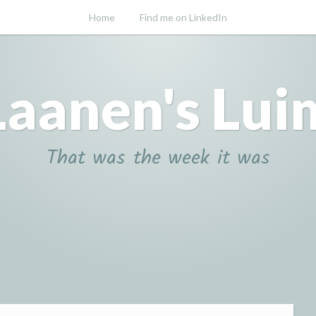
Home
Find me on LinkedIn
Laanen's Lui
That was the week it was