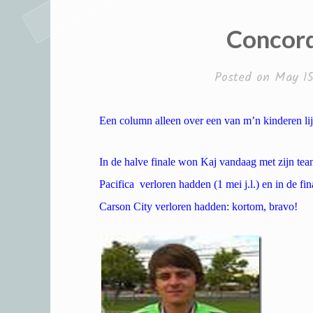
Concor
Posted on
May 15
Een column alleen over een van m’n kinderen lijk
In de halve finale won Kaj vandaag met zijn te
Pacifica verloren hadden (1 mei j.l.) en in de fin
Carson City verloren hadden: kortom, bravo!