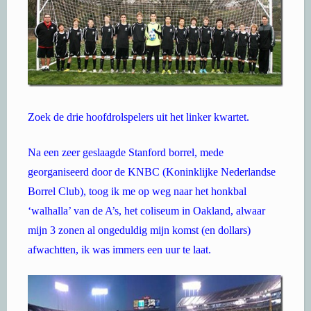
Zoek de drie hoofdrolspelers uit het linker kwartet.
Na een zeer geslaagde Stanford borrel, mede
georganiseerd door de KNBC (Koninklijke Nederlandse
Borrel Club), toog ik me op weg naar het honkbal
‘walhalla’ van de A’s, het coliseum in Oakland, alwaar
mijn 3 zonen al ongeduldig mijn komst (en dollars)
afwachtten, ik was immers een uur te laat.