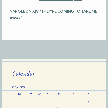
NAPOLEON XIV: ‘
THEY
‘
RE COMING TO TAKE ME
AWAY
‘
Calendar
May 2011
M
T
W
T
F
S
S
1