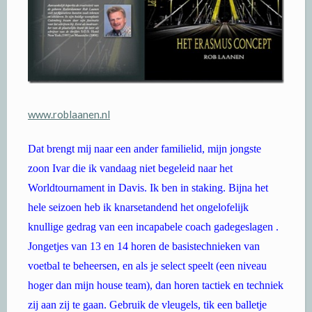
www.roblaanen.nl
Dat brengt mij naar een ander familielid, mijn jongste
zoon Ivar die ik vandaag niet begeleid naar het
Worldtournament in Davis. Ik ben in staking. Bijna het
hele seizoen heb ik knarsetandend het ongelofelijk
knullige gedrag van een incapabele coach gadegeslagen .
Jongetjes van 13 en 14 horen de basistechnieken van
voetbal te beheersen, en als je select speelt (een niveau
hoger dan mijn house team), dan horen tactiek en techniek
zij aan zij te gaan. Gebruik de vleugels, tik een balletje