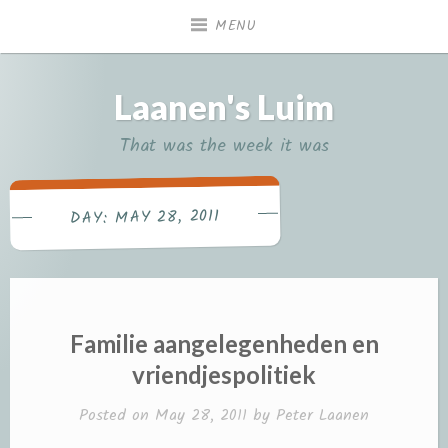
Skip
MENU
to
content
Laanen's Luim
That was the week it was
MAY 28, 2011
DAY:
Familie aangelegenheden en
vriendjespolitiek
Posted on
May 28, 2011
by
Peter Laanen