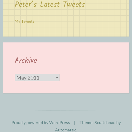
Peter’s Latest Tweets
My Tweets
Archive
Archive
Proudly powered by WordPress
|
Theme: Scratchpad by
Automattic
.