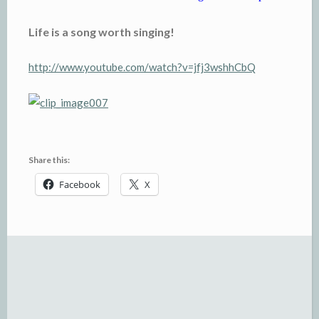
Life is a song worth singing!
http://www.youtube.com/watch?v=jfj3wshhCbQ
Share this:
Facebook
X