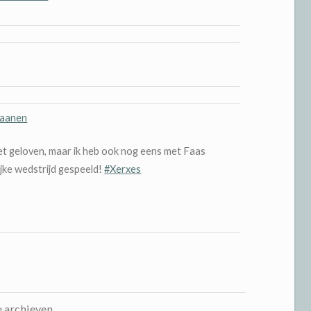
Laanen
iet geloven, maar ik heb ook nog eens met Faas
ijke wedstrijd gespeeld!
#Xerxes
e archieven.