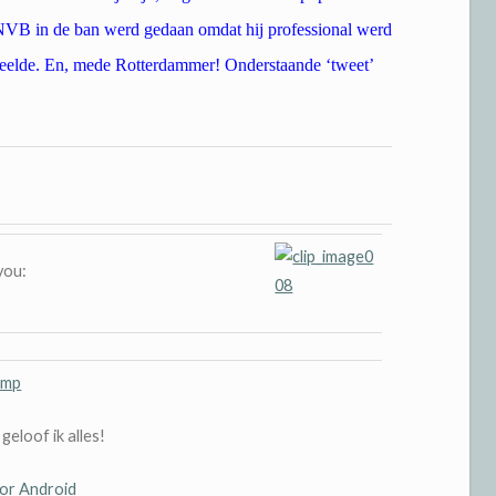
KNVB in de ban werd gedaan omdat hij professional werd
peelde. En, mede Rotterdammer! Onderstaande ‘tweet’
you:
amp
geloof ik alles!
for Android