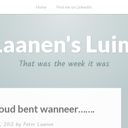
Home
Find me on LinkedIn
Laanen's Lui
That was the week it was
e oud bent wanneer…….
7, 2012
by
Peter Laanen