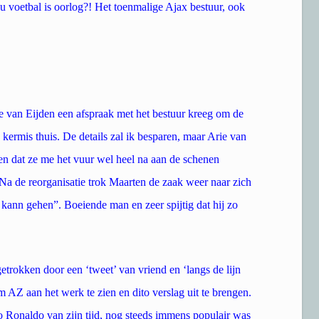
 voetbal is oorlog?! Het toenmalige Ajax bestuur, ook
e van Eijden een afspraak met het bestuur kreeg om de
 kermis thuis. De details zal ik besparen, maar Arie van
den dat ze me het vuur wel heel na aan de schenen
 Na de reorganisatie trok Maarten de zaak weer naar zich
 kann gehen”. Boeiende man en zeer spijtig dat hij zo
etrokken door een ‘tweet’ van vriend en ‘langs de lijn
AZ aan het werk te zien en dito verslag uit te brengen.
no Ronaldo van zijn tijd, nog steeds immens populair was