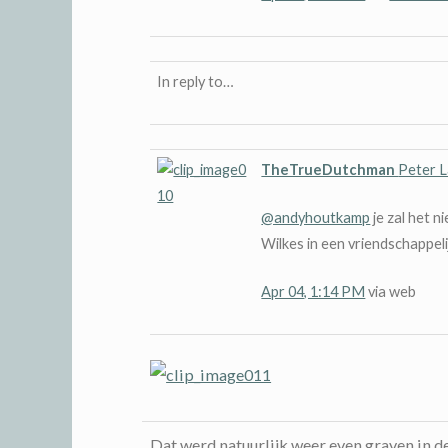
In reply to…
TheTrueDutchman
Peter 
@andyhoutkamp
je zal het n
Wilkes in een vriendschappel
Apr 04, 1:14 PM
via web
Dat werd natuurlijk weer even graven in d