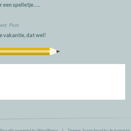
r een spelletje…..
ext Post
e vakantie, dat wel!
Proudly powered by WordPress
|
Theme: Scratchpad by
Automattic