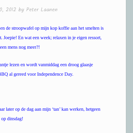
0, 2012
by
Peter Laanen
en en de stroopwafel op mijn kop koffie aan het smelten is
 Joepie! En wat een week; relaxen in je eigen ressort,
 een mens nog meer?!
rantje lezen en wordt vanmiddag een droog glaasje
 BBQ al gereed voor Independence Day.
daar later op de dag aan mijn ‘tan’ kan werken, hetgeen
y op dinsdag!