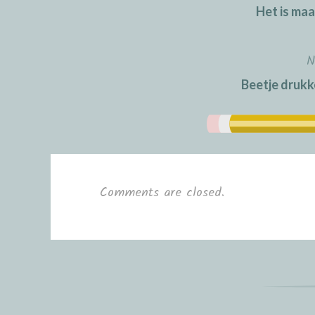
Het is maa
navigation
N
Beetje drukk
Comments are closed.