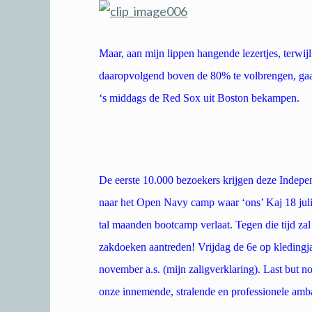
Maar, aan mijn lippen hangende lezertjes, terwij
daaropvolgend boven de 80% te volbrengen, gaan
‘s middags de Red Sox uit Boston bekampen.
De eerste 10.000 bezoekers krijgen deze Independ
naar het Open Navy camp waar ‘ons’ Kaj 18 juli a
tal maanden bootcamp verlaat. Tegen die tijd zal
zakdoeken aantreden! Vrijdag de 6e op kledingja
november a.s. (mijn zaligverklaring). Last but 
onze innemende, stralende en professionele am