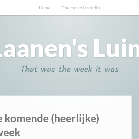
Home
Find me on LinkedIn
Laanen's Lui
That was the week it was
 komende (heerlijke)
week