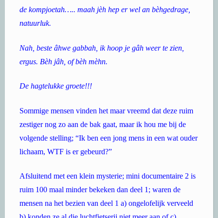
de kompjoetah….. maah jèh hep er wel an bèhgedrage,
natuurluk.
Nah, beste âhwe gabbah, ik hoop je gâh weer te zien,
ergus. Bèh jâh, of bèh mèhn.
De hagtelukke groete!!!
Sommige mensen vinden het maar vreemd dat deze ruim
zestiger nog zo aan de bak gaat, maar ik hou me bij de
volgende stelling; “Ik ben een jong mens in een wat ouder
lichaam, WTF is er gebeurd?”
Afsluitend met een klein mysterie; mini documentaire 2 is
ruim 100 maal minder bekeken dan deel 1; waren de
mensen na het bezien van deel 1 a) ongelofelijk verveeld
b) konden ze al die luchtfietserij niet meer aan of c)