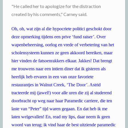
"He called her to apologize for the distraction
created by his comments," Carney said.
Oh, oh, wat zijn al die hypocriete politici geschokt door
deze opmerking tijdens een prive ‘fund raiser’. Over
wapenbeheersing, oorlog en vrede of verbetering van het
scholensysteem kunnen ze geen akkoord bereiken, maar
hier vinden de fatsoenrakkers elkaar. Jakkes! Dat brengt
me trouwens naar een intiem diner dat ik gisteren als
heerlijk heb ervaren in een van onze favoriete
restaurantjes in Walnut Creek, ‘The Door’. Astrid
tracteerde mij (jawel!) voor alle uren die zij al studerend
doorbracht op weg naar haar Paramedic carriere, die ten
laste van “Peter” tijd waren gegaan. En dat heb ik me
laten welgevallen! En, read my lips, daar neem ik geen
woord van terug; ik vind haar de best uitziende paramedic