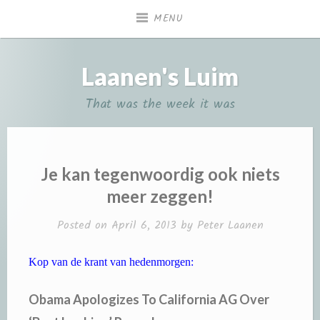
Skip
MENU
to
content
Laanen's Luim
That was the week it was
Je kan tegenwoordig ook niets
meer zeggen!
Posted on
April 6, 2013
by
Peter Laanen
Kop van de krant van hedenmorgen:
Obama Apologizes To California AG Over