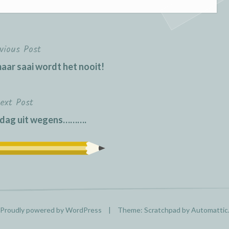
vious Post
maar saai wordt het nooit!
ext Post
ndag uit wegens……….
Proudly powered by WordPress
|
Theme: Scratchpad by
Automattic