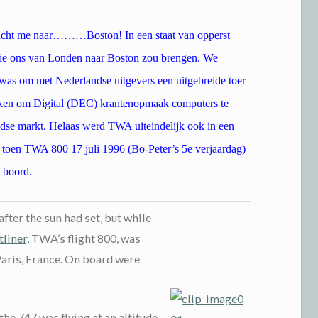
 bracht me naar………Boston! In een staat van opperst
ie ons van Londen naar Boston zou brengen. We
s was om met Nederlandse uitgevers een uitgebreide toer
maken om Digital (DEC) krantenopmaak computers te
dse markt. Helaas werd TWA uiteindelijk ook in een
 toen TWA 800 17 juli 1996 (Bo-Peter’s 5e verjaardag)
n boord.
after the sun had set, but while
liner,
TWA’s flight 800, was
Paris, France. On board were
the 747 was flying at an altitude