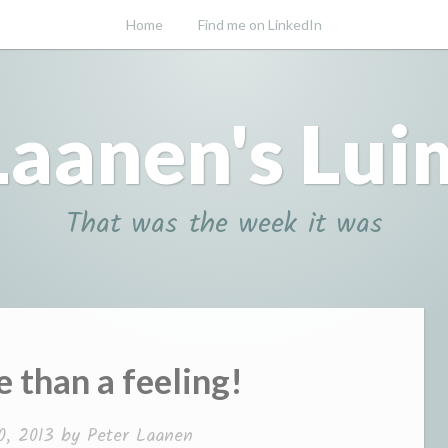
Home
Find me on LinkedIn
Laanen's Lui
That was the week it was
 than a feeling!
0, 2013
by
Peter Laanen