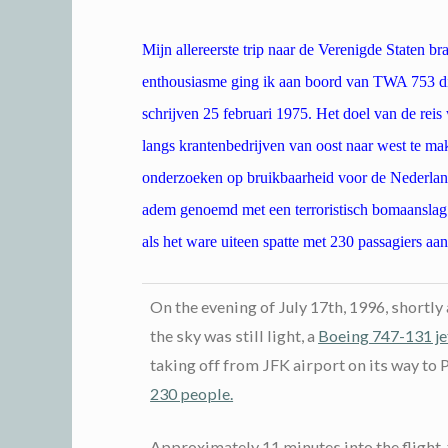
Mijn allereerste trip naar de Verenigde Staten
enthousiasme ging ik aan boord van TWA 753 d
schrijven 25 februari 1975. Het doel van de rei
langs krantenbedrijven van oost naar west te 
onderzoeken op bruikbaarheid voor de Nederlan
adem genoemd met een terroristisch bomaanslag
als het ware uiteen spatte met 230 passagiers aa
On the evening of July 17th, 1996, shortly 
the sky was still light, a
Boeing 747-131 jet
taking off from JFK airport on its way to 
230 people.
Approximately 11 minutes into the flight, 