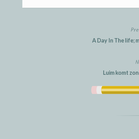
Pre
Post
A Day In The life; 
navigation
N
Luim komt zo