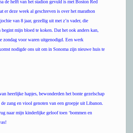
jna de helft van het stadion gevuld is met Boston Red
wat er deze week al geschreven is over het marathon
chie van 8 jaar, gezellig uit met z’n vader, die
n begint mijn bloed te koken. Dat het ook anders kan,
ge zondag voor waren uitgenodigd. Een werk
fkomst nodigde ons uit om in Sonoma zijn nieuwe huis te
 van heerlijke hapjes, bewonderden het bonte gezelschap
 de zang en viool genoten van een groepje uit Libanon.
rug naar mijn kinderlijke geloof toen ‘bommen en
was!