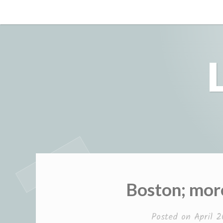
Skip
to
content
Boston; more
Posted on
April 2