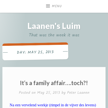
Skip
MENU
to
content
Laanen's Luim
That was the week it was
MAY 25, 2013
DAY:
It’s a family affair….toch?!
Posted on
May 25, 2013
by
Peter Laanen
Na een vervelend weekje (rimpel in de vijver des levens)