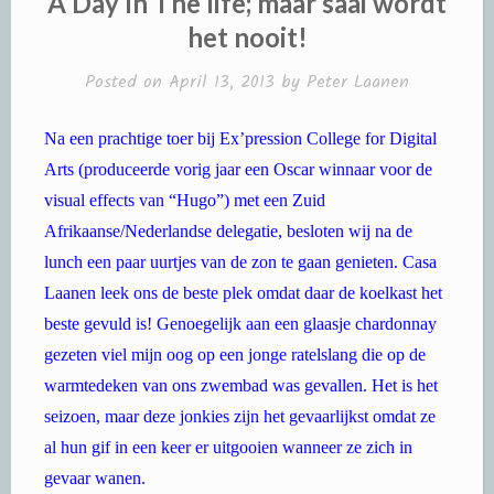
A Day In The life; maar saai wordt
het nooit!
Posted on
April 13, 2013
by
Peter Laanen
Na een prachtige toer bij Ex’pression College for Digital
Arts (produceerde vorig jaar een Oscar winnaar voor de
visual effects van “Hugo”) met een Zuid
Afrikaanse/Nederlandse delegatie, besloten wij na de
lunch een paar uurtjes van de zon te gaan genieten. Casa
Laanen leek ons de beste plek omdat daar de koelkast het
beste gevuld is! Genoegelijk aan een glaasje chardonnay
gezeten viel mijn oog op een jonge ratelslang die op de
warmtedeken van ons zwembad was gevallen. Het is het
seizoen, maar deze jonkies zijn het gevaarlijkst omdat ze
al hun gif in een keer er uitgooien wanneer ze zich in
gevaar wanen.