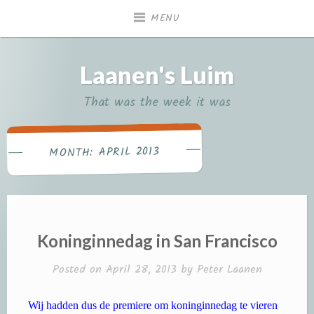
Skip
MENU
to
content
Laanen's Luim
That was the week it was
APRIL 2013
MONTH:
Koninginnedag in San Francisco
Posted on
April 28, 2013
by
Peter Laanen
Wij hadden dus de premiere om koninginnedag te vieren