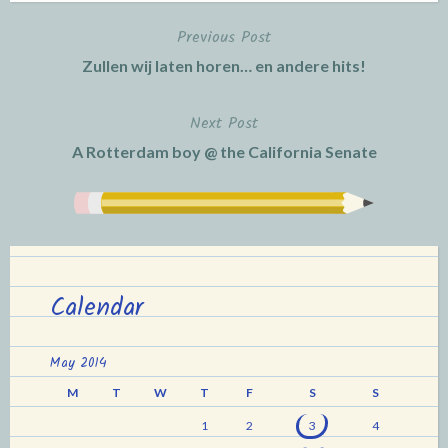
Previous Post
Post
Zullen wij laten horen… en andere hits!
navigation
Next Post
A Rotterdam boy @ the California Senate
Calendar
May 2014
M
T
W
T
F
S
S
1
2
3
4