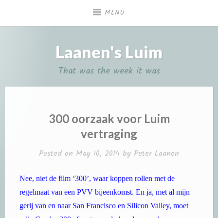
Skip
MENU
to
content
Laanen's Luim
That was the week it was
300 oorzaak voor Luim
vertraging
Posted on
May 10, 2014
by
Peter Laanen
Nee, niet de film ‘300’, waar koppen rollen met de
regelmaat van een PVV bijeenkomst. En ja, met al mijn
gerij van en naar San Francisco en Silicon Valley, moet